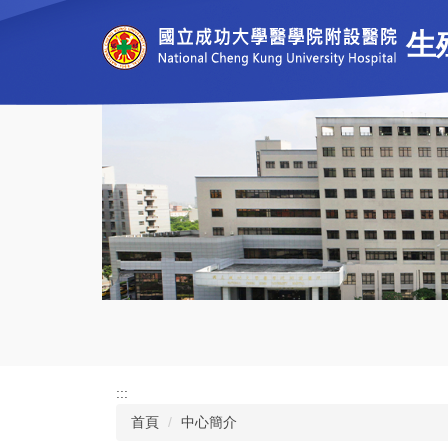
跳
到
生
主
要
內
容
區
:::
首頁
中心簡介