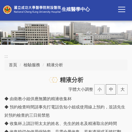
跳
生殖醫學中心
到
主
要
內
容
區
:::
首頁
檢驗服務
精液分析
精液分析
字體大小調整
小
中
大
◆ 由衛教小姐供應無菌的精液收集杯
◆ 預約檢查時間請事先打電話告知小姐或使用線上預約，並請先生
於預約檢查的三日前禁慾
◆ 收集杯上請註明太太的姓名、先生的姓名及精液取出的時間
◆ 收集時切勿使用保險套，且需全量收集。若有遺漏或不慎打翻，