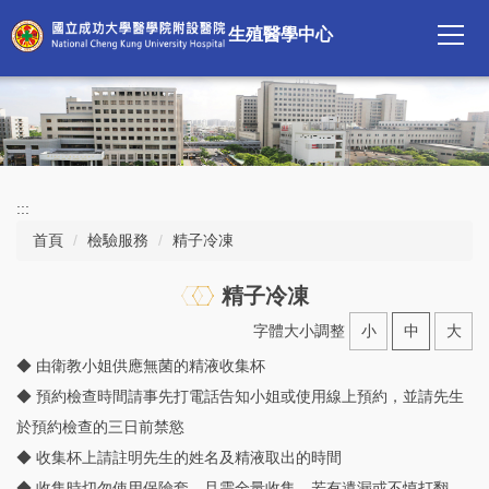
跳
生殖醫學中心
到
主
要
內
容
區
:::
首頁
檢驗服務
精子冷凍
精子冷凍
字體大小調整
小
中
大
◆ 由衛教小姐供應無菌的精液收集杯
◆ 預約檢查時間請事先打電話告知小姐或使用線上預約，並請先生
於預約檢查的三日前禁慾
◆ 收集杯上請註明先生的姓名及精液取出的時間
◆ 收集時切勿使用保險套，且需全量收集。若有遺漏或不慎打翻，