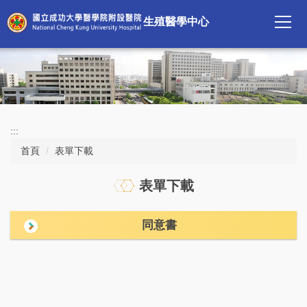
跳
生殖醫學中心
到
主
要
內
容
區
:::
首頁
表單下載
表單下載
同意書