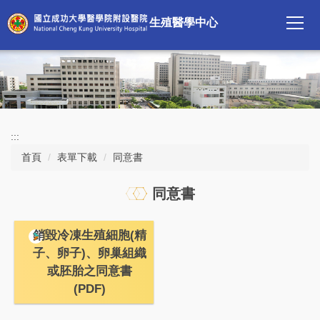
跳
生殖醫學中心
到
主
要
內
容
區
:::
首頁
表單下載
同意書
同意書
銷毀冷凍生殖細胞(精
子、卵子)、卵巢組織
或胚胎之同意書
(PDF)