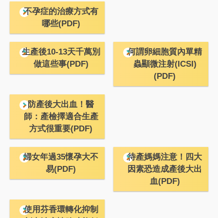
不孕症的治療方式有
哪些(PDF)
生產後10-13天千萬別
何謂卵細胞質內單精
做這些事(PDF)
蟲顯微注射(ICSI)
(PDF)
防產後大出血！醫
師：產檢擇適合生產
方式很重要(PDF)
婦女年過35懷孕大不
待產媽媽注意！四大
易(PDF)
因素恐造成產後大出
血(PDF)
使用芬香環轉化抑制