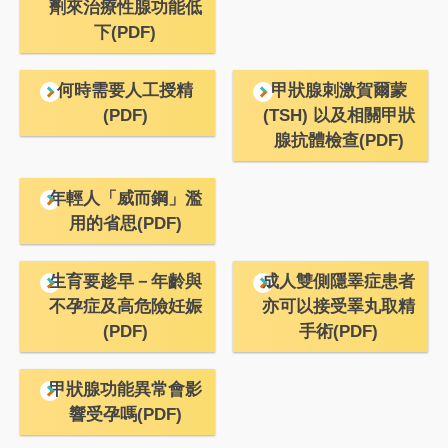
劑來治療性腺功能低
下(PDF)
何時需要人工授精
甲狀腺刺激賀爾蒙
(PDF)
(TSH) 以及相關甲狀
腺抗體檢查(PDF)
年輕人「威而鋼」濫
用的省思(PDF)
生育要趁早－年齡與
成人雙側隱睪症患者
不孕症及高危險妊娠
亦可以接受睪丸取精
(PDF)
手術(PDF)
甲狀腺功能異常會影
響受孕嗎(PDF)