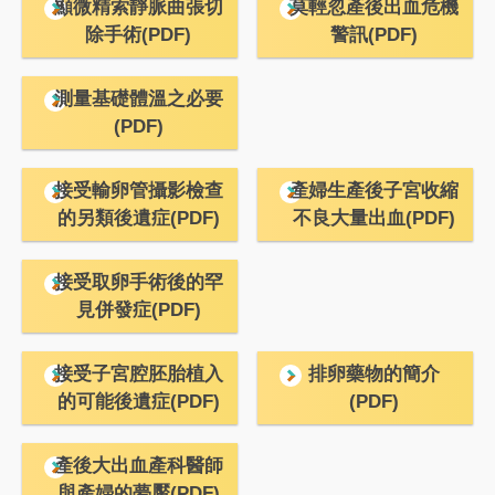
顯微精索靜脈曲張切
莫輕忽產後出血危機
除手術(PDF)
警訊(PDF)
測量基礎體溫之必要
(PDF)
接受輸卵管攝影檢查
產婦生產後子宮收縮
的另類後遺症(PDF)
不良大量出血(PDF)
接受取卵手術後的罕
見併發症(PDF)
接受子宮腔胚胎植入
排卵藥物的簡介
的可能後遺症(PDF)
(PDF)
產後大出血產科醫師
與產婦的夢魘(PDF)