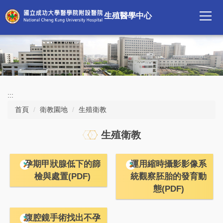
跳
生殖醫學中心
到
主
要
內
容
區
:::
首頁
衛教園地
生殖衛教
生殖衛教
孕期甲狀腺低下的篩
運用縮時攝影影像系
檢與處置(PDF)
統觀察胚胎的發育動
態(PDF)
腹腔鏡手術找出不孕